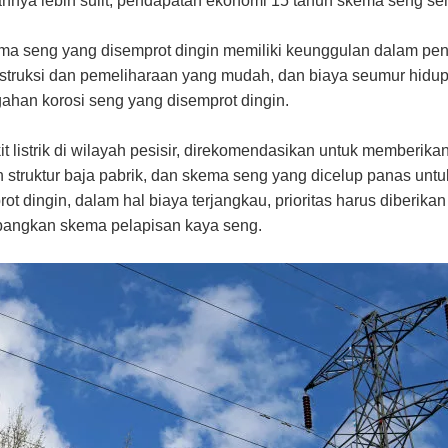
tannya lebih sulit, pendapatan ekonomi 15 tahun skema seng se
skema seng yang disemprot dingin memiliki keunggulan dalam p
truksi dan pemeliharaan yang mudah, dan biaya seumur hidup y
ahan korosi seng yang disemprot dingin.
 listrik di wilayah pesisir, direkomendasikan untuk memberik
 struktur baja pabrik, dan skema seng yang dicelup panas untuk
ot dingin, dalam hal biaya terjangkau, prioritas harus diberi
imbangkan skema pelapisan kaya seng.