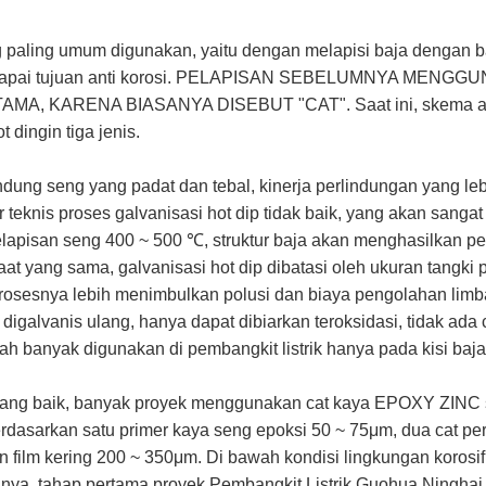
g paling umum digunakan, yaitu dengan melapisi baja dengan 
ga mencapai tujuan anti korosi. PELAPISAN SEBELUMNYA 
 KARENA BIASANYA DISEBUT "CAT". Saat ini, skema anti 
dingin tiga jenis.
dung seng yang padat dan tebal, kinerja perlindungan yang lebi
r teknis proses galvanisasi hot dip tidak baik, yang akan san
elapisan seng 400 ~ 500 ℃, struktur baja akan menghasilkan p
 saat yang sama, galvanisasi hot dip dibatasi oleh ukuran tangki
osesnya lebih menimbulkan polusi dan biaya pengolahan limbah
 digalvanis ulang, hanya dapat dibiarkan teroksidasi, tidak ada
lah banyak digunakan di pembangkit listrik hanya pada kisi baja 
g baik, banyak proyek menggunakan cat kaya EPOXY ZINC seba
dasarkan satu primer kaya seng epoksi 50 ~ 75μm, dua cat per
film kering 200 ~ 350μm. Di bawah kondisi lingkungan korosif y
lnya, tahap pertama proyek Pembangkit Listrik Guohua Ningha