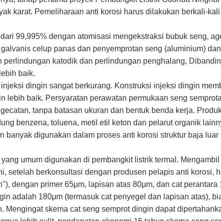
ak karat. Pemeliharaan anti korosi harus dilakukan berkali-kali
dari 99,995% dengan atomisasi mengekstraksi bubuk seng, age
galvanis celup panas dan penyemprotan seng (aluminium) dan 
 perlindungan katodik dan perlindungan penghalang, Dibandi
ebih baik.
njeksi dingin sangat berkurang. Konstruksi injeksi dingin memb
gin lebih baik. Persyaratan perawatan permukaan seng semprotan
 pengecatan, tanpa batasan ukuran dan bentuk benda kerja. Prod
ng benzena, toluena, metil etil keton dan pelarut organik la
 banyak digunakan dalam proses anti korosi struktur baja luar r
yang umum digunakan di pembangkit listrik termal. Mengambil c
ni, setelah berkonsultasi dengan produsen pelapis anti korosi, 
 dengan primer 65μm, lapisan atas 80μm, dan cat perantara 180
gin adalah 180μm (termasuk cat penyegel dan lapisan atas), bi
n. Mengingat skema cat seng semprot dingin dapat dipertahanka