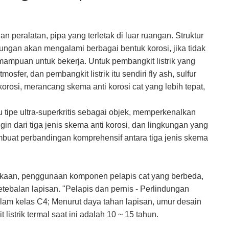
dan peralatan, pipa yang terletak di luar ruangan. Struktur
ungan akan mengalami berbagai bentuk korosi, jika tidak
kemampuan untuk bekerja. Untuk pembangkit listrik yang
osfer, dan pembangkit listrik itu sendiri fly ash, sulfur
rosi, merancang skema anti korosi cat yang lebih tepat,
u tipe ultra-superkritis sebagai objek, memperkenalkan
n dari tiga jenis skema anti korosi, dan lingkungan yang
membuat perbandingan komprehensif antara tiga jenis skema
mukaan, penggunaan komponen pelapis cat yang berbeda,
ebalan lapisan. "Pelapis dan pernis - Perlindungan
dalam kelas C4; Menurut daya tahan lapisan, umur desain
strik termal saat ini adalah 10 ~ 15 tahun.