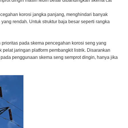
mprot dingin masih lebih besar dibandingkan skema cat
encegahan korosi jangka panjang, menghindari banyak
ang rendah. Untuk struktur baja besar seperti rangka
an prioritas pada skema pencegahan korosi seng yang
 pelat jaringan platform pembangkit listrik. Disarankan
kan pada penggunaan skema seng semprot dingin, hanya jika