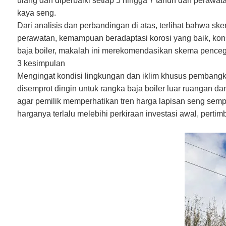
ulang dan diperbaiki setiap 5 hingga 7 tahun dan perawa
kaya seng.
Dari analisis dan perbandingan di atas, terlihat bahwa 
perawatan, kemampuan beradaptasi korosi yang baik, kons
baja boiler, makalah ini merekomendasikan skema penceg
3 kesimpulan
Mengingat kondisi lingkungan dan iklim khusus pembangkit
disemprot dingin untuk rangka baja boiler luar ruangan dan
agar pemilik memperhatikan tren harga lapisan seng sempr
harganya terlalu melebihi perkiraan investasi awal, pert