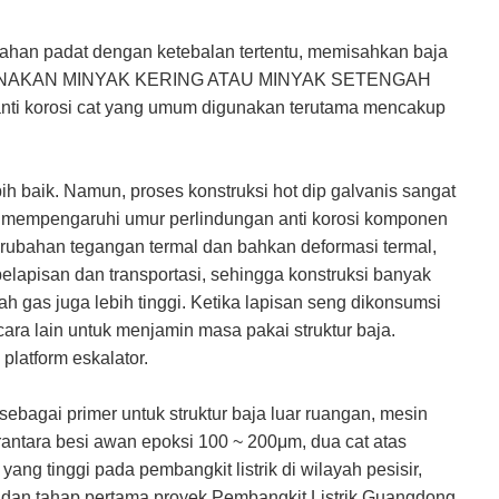
bahan padat dengan ketebalan tertentu, memisahkan baja
MENGGUNAKAN MINYAK KERING ATAU MINYAK SETENGAH
korosi cat yang umum digunakan terutama mencakup
h baik. Namun, proses konstruksi hot dip galvanis sangat
gat mempengaruhi umur perlindungan anti korosi komponen
erubahan tegangan termal dan bahkan deformasi termal,
 pelapisan dan transportasi, sehingga konstruksi banyak
 gas juga lebih tinggi. Ketika lapisan seng dikonsumsi
 cara lain untuk menjamin masa pakai struktur baja.
platform eskalator.
gai primer untuk struktur baja luar ruangan, mesin
antara besi awan epoksi 100 ~ 200μm, dua cat atas
ang tinggi pada pembangkit listrik di wilayah pesisir,
i dan tahap pertama proyek Pembangkit Listrik Guangdong