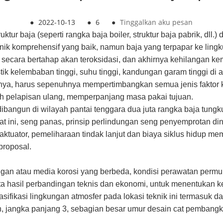
●
2022-10-13
●
6
●
Tinggalkan aku pesan
tur baja (seperti rangka baja boiler, struktur baja pabrik, dll.) 
anik komprehensif yang baik, namun baja yang terpapar ke lingk
baja secara bertahap akan teroksidasi, dan akhirnya kehilangan 
stik kelembaban tinggi, suhu tinggi, kandungan garam tinggi di atm
nnya, harus sepenuhnya mempertimbangkan semua jenis faktor ko
h pelapisan ulang, memperpanjang masa pakai tujuan.
dibangun di wilayah pantai tenggara dua juta rangka baja tungk
 ini, seng panas, prinsip perlindungan seng penyemprotan dingi
an aktuator, pemeliharaan tindak lanjut dan biaya siklus hidup 
proposal.
ungan atau media korosi yang berbeda, kondisi perawatan per
a hasil perbandingan teknis dan ekonomi, untuk menentukan ket
asifikasi lingkungan atmosfer pada lokasi teknik ini termasuk 
jangka panjang 3, sebagian besar umur desain cat pembangkit li