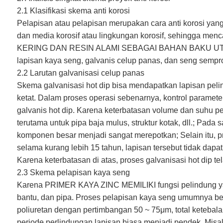
2.1 Klasifikasi skema anti korosi
Pelapisan atau pelapisan merupakan cara anti korosi yan
dan media korosif atau lingkungan korosif, sehing
KERING DAN RESIN ALAMI SEBAGAI BAHAN BAKU UTAMA,
lapisan kaya seng, galvanis celup panas, dan seng semprot 
2.2 Larutan galvanisasi celup panas
Skema galvanisasi hot dip bisa mendapatkan lapisan pelin
ketat. Dalam proses operasi sebenarnya, kontrol paramete
galvanis hot dip. Karena keterbatasan volume dan suhu p
terutama untuk pipa baja mulus, struktur kotak, dll.; Pada
komponen besar menjadi sangat merepotkan; Selain itu, pr
selama kurang lebih 15 tahun, lapisan tersebut tidak dapat
Karena keterbatasan di atas, proses galvanisasi hot dip te
2.3 Skema pelapisan kaya seng
Karena PRIMER KAYA ZINC MEMILIKI fungsi pelindung yan
bantu, dan pipa. Proses pelapisan kaya seng umumnya ber
poliuretan dengan pertimbangan 50 ~ 75μm, total ketebalan 
periode perlindungan lapisan biasa menjadi pendek. Misa