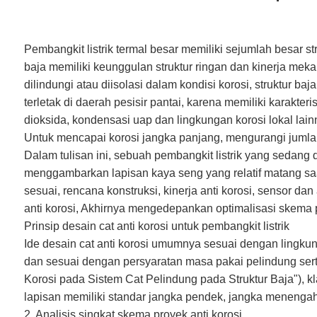
Pembangkit listrik termal besar memiliki sejumlah besar struk
baja memiliki keunggulan struktur ringan dan kinerja mek
dilindungi atau diisolasi dalam kondisi korosi, struktur 
terletak di daerah pesisir pantai, karena memiliki karakteri
dioksida, kondensasi uap dan lingkungan korosi lokal lai
Untuk mencapai korosi jangka panjang, mengurangi jumla
Dalam tulisan ini, sebuah pembangkit listrik yang sedang 
menggambarkan lapisan kaya seng yang relatif matang saat
sesuai, rencana konstruksi, kinerja anti korosi, sensor d
anti korosi, Akhirnya mengedepankan optimalisasi skema 
Prinsip desain cat anti korosi untuk pembangkit listrik
Ide desain cat anti korosi umumnya sesuai dengan lingk
dan sesuai dengan persyaratan masa pakai pelindung sert
Korosi pada Sistem Cat Pelindung pada Struktur Baja"), kl
lapisan memiliki standar jangka pendek, jangka menengah, 
2. Analisis singkat skema proyek anti korosi