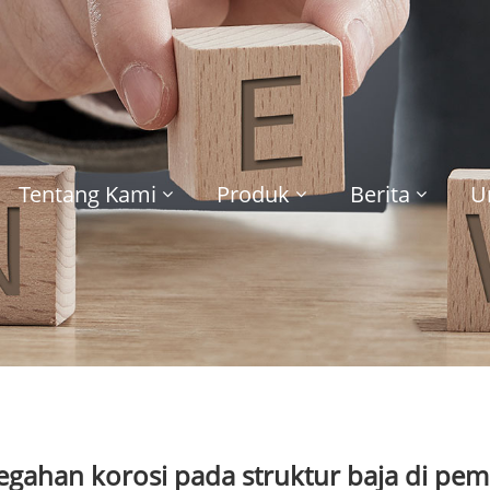
Tentang Kami
Produk
Berita
U
gahan korosi pada struktur baja di pemba