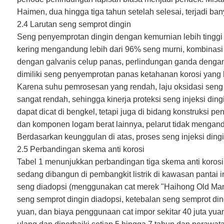
Haimen, dua hingga tiga tahun setelah selesai, terjadi bany
2.4 Larutan seng semprot dingin
Seng penyemprotan dingin dengan kemurnian lebih tinggi 
kering mengandung lebih dari 96% seng murni, kombinasi 
dengan galvanis celup panas, perlindungan ganda dengan
dimiliki seng penyemprotan panas ketahanan korosi yang l
Karena suhu pemrosesan yang rendah, laju oksidasi seng i
sangat rendah, sehingga kinerja proteksi seng injeksi din
dapat dicat di bengkel, tetapi juga di bidang konstruksi
dan komponen logam berat lainnya, pelarut tidak mengandu
Berdasarkan keunggulan di atas, proses seng injeksi dingin
2.5 Perbandingan skema anti korosi
Tabel 1 menunjukkan perbandingan tiga skema anti korosi 
sedang dibangun di pembangkit listrik di kawasan pantai i
seng diadopsi (menggunakan cat merek "Haihong Old Man"),
seng semprot dingin diadopsi, ketebalan seng semprot din
yuan, dan biaya penggunaan cat impor sekitar 40 juta yua