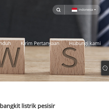
Indonesia
nduh
Kirim Pertanyaan
Hubungi kami
ngkit listrik pesisir