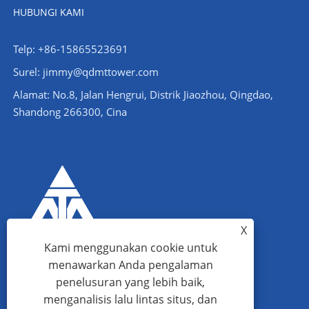
HUBUNGI KAMI
Telp: +86-15865523691
Surel: jimmy@qdmttower.com
Alamat: No.8, Jalan Hengrui, Distrik Jiaozhou, Qingdao,
Shandong 266300, Cina
X
Kami menggunakan cookie untuk
menawarkan Anda pengalaman
penelusuran yang lebih baik,
menganalisis lalu lintas situs, dan